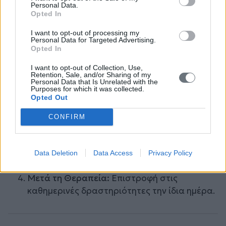
Personal Data.
μηρούς, κοιλιά και γλουτούς.
Opted In
I want to opt-out of processing my
Personal Data for Targeted Advertising.
Opted In
Η διαδικασία
I want to opt-out of Collection, Use,
Retention, Sale, and/or Sharing of my
Συμβουλευτική Συνεδρία:
Αναλύουμε τις
Personal Data that Is Unrelated with the
Purposes for which it was collected.
ανάγκες σας και σχεδιάζουμε τη θεραπεία.
Opted Out
Εφαρμογή Νημάτων:
Τοποθέτηση νημάτων
CONFIRM
με λεπτές βελόνες κάτω από το δέρμα.
Διάρκεια:
Η συνεδρία διαρκεί 30-60 λεπτά,
Data Deletion
Data Access
Privacy Policy
ανάλογα με τις περιοχές εφαρμογής.
Μετά τη Θεραπεία:
Επιστροφή στις
καθημερινές δραστηριότητες την ίδια ημέρα.