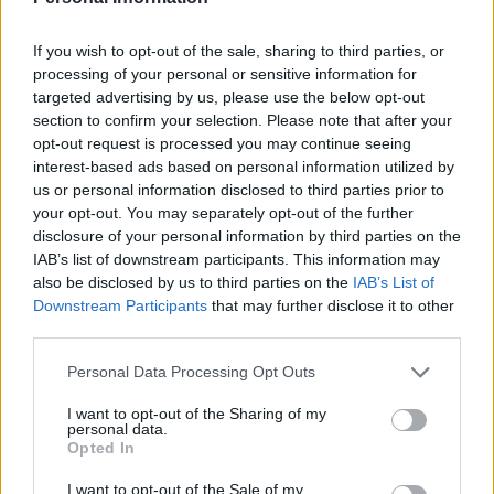
If you wish to opt-out of the sale, sharing to third parties, or
processing of your personal or sensitive information for
targeted advertising by us, please use the below opt-out
section to confirm your selection. Please note that after your
opt-out request is processed you may continue seeing
interest-based ads based on personal information utilized by
Πρόσωπο
us or personal information disclosed to third parties prior to
your opt-out. You may separately opt-out of the further
Ανόρθωση ζυγωματικών και οβάλ
disclosure of your personal information by third parties on the
IAB’s list of downstream participants. This information may
προσώπου.
also be disclosed by us to third parties on the
IAB’s List of
Downstream Participants
that may further disclose it to other
Σύσφιξη του λαιμού και του ντεκολτέ.
third parties.
Βελτίωση ρυτίδων γύρω από το στόμα και τα
Personal Data Processing Opt Outs
μάτια.
I want to opt-out of the Sharing of my
personal data.
Σώμα
Opted In
Ανόρθωση και σύσφιξη σε βραχίονες,
I want to opt-out of the Sale of my