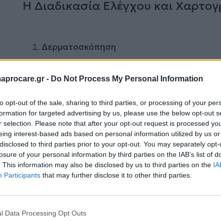
Η Διαδικασία Ελέγχου και Χαρτο
Δερματοσκόπηση
Ανάλυση κάθε σπίλου με ειδική συσκευή (δε
το δέρμα.
aprocare.gr -
Do Not Process My Personal Information
Αξιολόγηση για ασυμμετρία, περιθώρια, χρ
to opt-out of the sale, sharing to third parties, or processing of your per
formation for targeted advertising by us, please use the below opt-out s
r selection. Please note that after your opt-out request is processed y
eing interest-based ads based on personal information utilized by us or
Αξιολόγηση και Συστάσεις
disclosed to third parties prior to your opt-out. You may separately opt-
losure of your personal information by third parties on the IAB’s list of
Ανάλυση των αποτελεσμάτων και απόφαση
. This information may also be disclosed by us to third parties on the
IA
ύποπτων σπιλών.
Participants
that may further disclose it to other third parties.
Παροχή εξατομικευμένων συμβουλών για π
ακτινοβολία UV.
l Data Processing Opt Outs