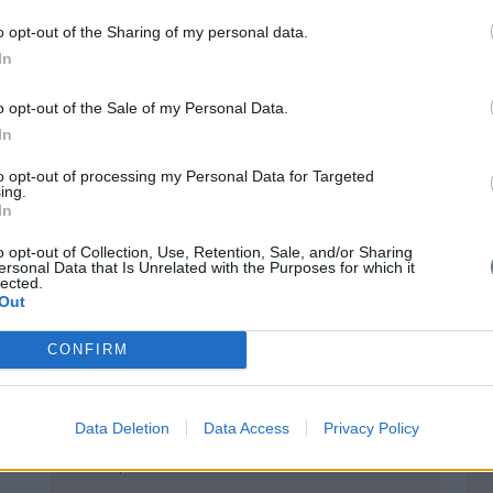
o opt-out of the Sharing of my personal data.
In
Οφέλη της Δερματοσκόπησης και
o opt-out of the Sale of my Personal Data.
In
Έγκαιρη διάγνωση πιθανών κακοηθειών, όπ
to opt-out of processing my Personal Data for Targeted
ing.
Μείωση της ανάγκης για περιττές αφαιρέσε
In
Μακροχρόνια παρακολούθηση με ακρίβεια.
o opt-out of Collection, Use, Retention, Sale, and/or Sharing
ersonal Data that Is Unrelated with the Purposes for which it
lected.
Ασφαλής και ανώδυνη διαδικασία.
Out
CONFIRM
Μαρτυρίες Ασθενών
Data Deletion
Data Access
Privacy Policy
Ελένη Χ.