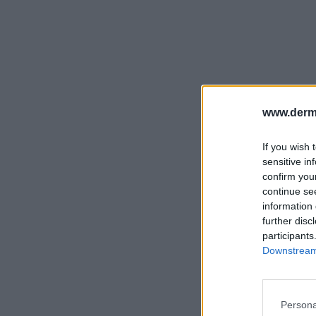
www.derm
If you wish 
sensitive in
confirm you
continue se
information 
further disc
participants
Downstream 
Persona