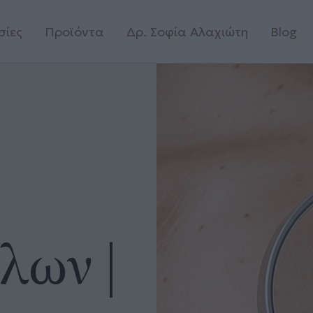
σίες
Προϊόντα
Δρ. Σοφία Αλαχιώτη
Blog
λων |