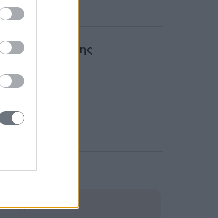
 Χαρτογράφησης
ως το μελάνωμα.
ις σπιλών.
Γιάννης Δ.