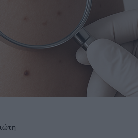
χιώτη